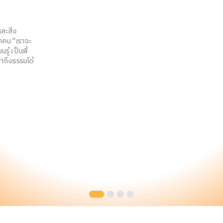
หลักคิดสิ่งหนึ่งที่วัดญาณเวศกวันวางไว้ คือ อยากจะให้วัดมีพื้นที่เป็น
สัปปายะ มีต้นไม้ ที่ร่มรื่น บรรยากาศเย็นสบาย พอญาติโยม เดินเข้ามา
มองเห็นว่า “วัดเป็นศาสนสถานที่ ผู้คนมีส่วนร่วม มีความเป็นเจ้าของ
ร่วมกัน ไม่ใช่พระเป็นเจ้าของ” พระเพียงแต่ทำหน้าที่ บำเพ็ญศาสนกิจ
อย่างเดียว
พระครูปลัดสุวัฒนพรหมคุณ (อินศร)
Slide 1 of 4.