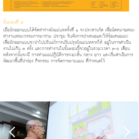
ขั้นตอนที่ ๔
เมื่อนักออกแบบได้จัดทําร่างผังแม่บทครั้งที่ ๑ จะประสานวัด เพื่อนัดหมายคณะ
ทํางาน/คณะกรรมการมาร่วม ประชุม รับฟังการนําเสนอและให้ข้อเสนอแนะ
เพื่อนักออกแบบจะนําไปปรับแก้การปรับปรุงผังแม่บทควรให้ อยู่ในการดําเนิน
งานไม่เกิน ๓ ครั้ง และการทํางานในขั้นตอนนี้จะอยู่ในระยะเวลา ๓-๖ เดือน
หลังจากนั้นจะมี การทําแผนปฏิบัติการระยะสั้น กลาง ยาว และเริ่มดําเนินการ
พัฒนาพื้นที่นําร่อง กิจกรรม การจัดการตามแผน ที่กําหนดไว้