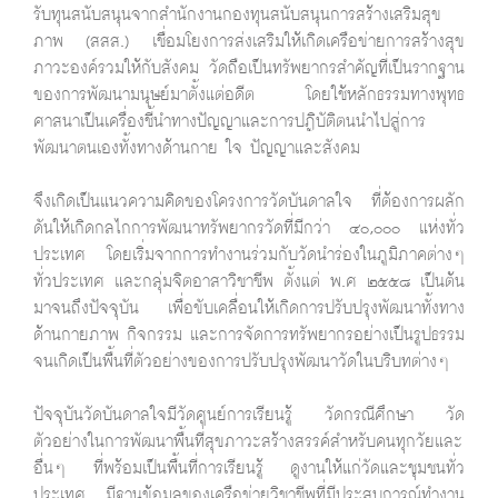
รับทุนสนับสนุนจากสำนักงานกองทุนสนับสนุนการสร้างเสริมสุข
ภาพ (สสส.) เชื่อมโยงการส่งเสริมให้เกิดเครือข่ายการสร้างสุข
ภาวะองค์รวมให้กับสังคม วัดถือเป็นทรัพยากรสำคัญที่เป็นรากฐาน
ของการพัฒนามนุษย์มาตั้งแต่อดีต โดยใช้หลักธรรมทางพุทธ
ศาสนาเป็นเครื่องชี้นำทางปัญญาและการปฏิบัติตนนำไปสู่การ
พัฒนาตนเองทั้งทางด้านกาย ใจ ปัญญาและสังคม
จึงเกิดเป็นแนวความคิดของโครงการวัดบันดาลใจ ที่ต้องการผลัก
ดันให้เกิดกลไกการพัฒนาทรัพยากรวัดที่มีกว่า ๔๐,๐๐๐ แห่งทั่ว
ประเทศ โดยเริ่มจากการทำงานร่วมกับวัดนำร่องในภูมิภาคต่างๆ
ทั่วประเทศ และกลุ่มจิตอาสาวิชาชีพ ตั้งแต่ พ.ศ ๒๕๕๘ เป็นต้น
มาจนถึงปัจจุบัน เพื่อขับเคลื่อนให้เกิดการปรับปรุงพัฒนาทั้งทาง
ด้านกายภาพ กิจกรรม และการจัดการทรัพยากรอย่างเป็นรูปธรรม
จนเกิดเป็นพื้นที่ตัวอย่างของการปรับปรุงพัฒนาวัดในบริบทต่างๆ
ปัจจุบันวัดบันดาลใจมีวัดศูนย์การเรียนรู้ วัดกรณีศึกษา วัด
ตัวอย่างในการพัฒนาพื้นที่สุขภาวะสร้างสรรค์สำหรับคนทุกวัยและ
อื่นๆ ที่พร้อมเป็นพื้นที่การเรียนรู้ ดูงานให้แก่วัดและชุมชนทั่ว
ประเทศ มีฐานข้อมูลของเครือข่ายวิชาชีพที่มีประสบการณ์ทำงาน