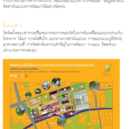
วางเป้าหมายการทํางานร่วมกัน เพื่อนักออกแบบจะนําโจทย์และ ข้อมูลที่ได้ไป
จัดทําผังแม่บทการพัฒนาได้อย่างชัดเจน
ขั้นตอนที่ ๓
วัดจัดตั้งคณะทํางานหรือคณะกรรมการของวัดในการขับเคลื่อนแผนงานร่วมกับ
โครงการ ได้แก่ การตัดสินใจ แนวทางการทําผังแม่บท การออกแบบภูมิทัศน์/
อาคารสถานที่ การจัดลําดับความสําคัญในการพัฒนา วางแผน จัดสรรงบ
ประมาณการระดมทุน