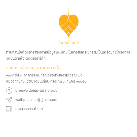
ท่านที่สนใจต้องการสอบถามข้อมูลเพิ่มเติม ในการสมัครเข้าร่วมเป็นเครือข่ายโครงการ
วัดบันดาลใจ ติดต่อเราได้ที่
สํานักงานโครงการวัดบันดาลใจ
๓๙๙ ชั้น ๓ อาคารรพินทร ซอยอนามัยงามเจริญ ๒๕
แขวงท่าข้าม เขตบางขุนเทียน กรุงเทพมหานคร ๑๐๑๕๐
๐ ๒๔๙๐ ๔๗๔๘-๕๔ ต่อ ๓๐๖
watbundanjai@gmail.com
เอกสารดาวน์โหลด