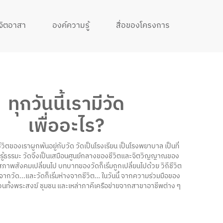
จิตอาสา
องค์ความรู้
สื่อของโครงการ
ทุกวันนี้เรามีวัด
เพื่ออะไร?
ีวิตของเราผูกพันอยู่กับวัด วัดเป็นโรงเรียน เป็นโรงพยาบาล เป็นที่
ยนรู้ธรรมะ วัดจึงเป็นเสมือนศูนย์กลางของชีวิตและจิตวิญญาณของ
สภาพสังคมเปลี่ยนไป บทบาทของวัดก็เริ่มถูกเปลี่ยนไปด้วย วิถีชีวิต
งจากวัด...และวัดก็เริ่มห่างจากชีวิต… ในวันนี้ จากความร่วมมือของ
วนทั้งพระสงฆ์ ชุมชน และเหล่าภาคีเครือข่ายจากสาขาอาชีพต่าง ๆ