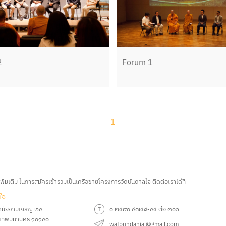
2
Forum 1
1
ิ่มเติม ในการสมัครเข้าร่วมเป็นเครือข่ายโครงการวัดบันดาลใจ ติดต่อเราได้ที่
ใจ
ามัยงามเจริญ ๒๕
๐ ๒๔๙๐ ๔๗๔๘-๕๔ ต่อ ๓๐๖
ุงเทพมหานคร ๑๐๑๕๐
watbundanjai@gmail.com