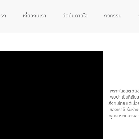
แรก
เกี่ยวกับเรา
วัดบันดาลใจ
กิจกรรม
พราะในอดีต วิถีช
พบปะ เป็นที่เรี
สังคมไทย แต่เมื่อ
ของเราก็เริ่มห่า
พุทธบริษัทบางส่