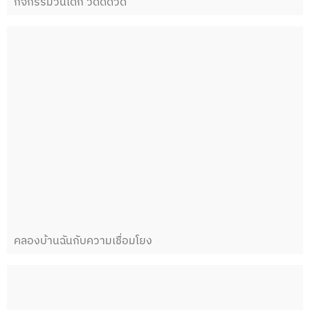
กิจกรรมวันเด็ก วัดดีดวด
คลองบ้านฉันกับความเชื่อมโยง